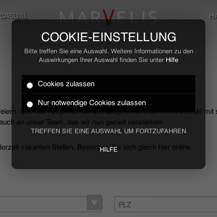
CASUAL
H
COOKIE-EINSTELLUNG
Bitte treffen Sie eine Auswahl. Weitere Informationen zu den
Auswirkungen Ihrer Auswahl finden Sie unter
Hilfe
Cookies zulassen
Nur notwendige Cookies zulassen
 feiern. Seit 1994 begleiten wir den anspruchsvollen Mann sowohl mit
uch an unser Team, das wir nun gezielt verstärken.
TREFFEN SIE EINE AUSWAHL UM FORTZUFAHREN
rzeit vakanten Stellen. Bewerben Sie sich gleich hier online.
HILFE