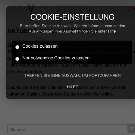
UNTERNEHMEN
COOKIE-EINSTELLUNG
Bitte treffen Sie eine Auswahl. Weitere Informationen zu den
AKTUELLE STELLENANGEBOTE
Auswirkungen Ihrer Auswahl finden Sie unter
Hilfe
Ziele erreichen, Herausforderungen meistern, Erfolge feiern. Seit
Cookies zulassen
HOME
1994 begleiten wir den anspruchsvollen Mann sowohl mit smarte
Nur notwendige Cookies zulassen
Business- als auch mit lässigen Casual-Hemden und Polo-Shirts
Hohe Ansprüche stellen wir auch an unser Team, das wir nun
BUSINESS
gezielt verstärken.
TREFFEN SIE EINE AUSWAHL UM FORTZUFAHREN
CASUAL
Nachfolgend erhalten Sie eine Übersicht über unsere derzeit
HILFE
vakanten Stellen. Bewerben Sie sich gleich hier online.
UNTERNEHMEN
STELLENANGEBOTE
NACHHALTIGKEIT
Standort