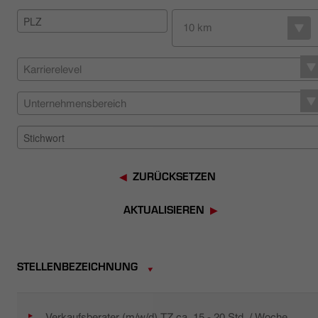
HÄNDLERSUCHE
10 km
Karrierelevel
Unternehmensbereich
ZURÜCKSETZEN
AKTUALISIEREN
STELLENBEZEICHNUNG
Verkaufsberater (m/w/d) TZ ca. 15 - 20 Std. / Woche