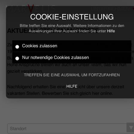
UNTERNEHMEN
COOKIE-EINSTELLUNG
Bitte treffen Sie eine Auswahl. Weitere Informationen zu den
AKTUELLE STELLENANGEBOTE
Auswirkungen Ihrer Auswahl finden Sie unter
Hilfe
Ziele erreichen, Herausforderungen meistern, Erfolge feiern. Seit
Cookies zulassen
HOME
1994 begleiten wir den anspruchsvollen Mann sowohl mit smarte
Nur notwendige Cookies zulassen
Business- als auch mit lässigen Casual-Hemden und Polo-Shirts
Hohe Ansprüche stellen wir auch an unser Team, das wir nun
BUSINESS
gezielt verstärken.
TREFFEN SIE EINE AUSWAHL UM FORTZUFAHREN
CASUAL
Nachfolgend erhalten Sie eine Übersicht über unsere derzeit
HILFE
vakanten Stellen. Bewerben Sie sich gleich hier online.
UNTERNEHMEN
STELLENANGEBOTE
NACHHALTIGKEIT
Standort