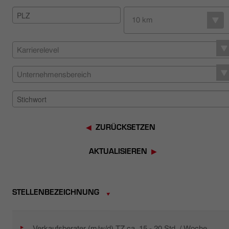
HÄNDLERSUCHE
10 km
Karrierelevel
Unternehmensbereich
ZURÜCKSETZEN
AKTUALISIEREN
STELLENBEZEICHNUNG
Verkaufsberater (m/w/d) TZ ca. 15 - 20 Std. / Woche