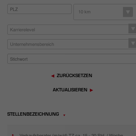
HÄNDLERSUCHE
10 km
Karrierelevel
Unternehmensbereich
ZURÜCKSETZEN
AKTUALISIEREN
STELLENBEZEICHNUNG
Verkaufsberater (m/w/d) TZ ca. 15 - 20 Std. / Woche