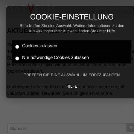
UNTERNEHMEN
COOKIE-EINSTELLUNG
Bitte treffen Sie eine Auswahl. Weitere Informationen zu den
AKTUELLE STELLENANGEBOTE
Auswirkungen Ihrer Auswahl finden Sie unter
Hilfe
Ziele erreichen, Herausforderungen meistern, Erfolge feiern. Seit
Cookies zulassen
HOME
1994 begleiten wir den anspruchsvollen Mann sowohl mit smarte
Nur notwendige Cookies zulassen
Business- als auch mit lässigen Casual-Hemden und Polo-Shirts
Hohe Ansprüche stellen wir auch an unser Team, das wir nun
BUSINESS
gezielt verstärken.
TREFFEN SIE EINE AUSWAHL UM FORTZUFAHREN
CASUAL
Nachfolgend erhalten Sie eine Übersicht über unsere derzeit
HILFE
vakanten Stellen. Bewerben Sie sich gleich hier online.
UNTERNEHMEN
STELLENANGEBOTE
NACHHALTIGKEIT
Standort