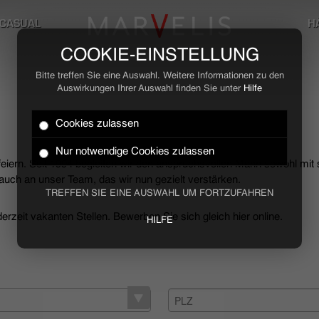
CASUAL
H
COOKIE-EINSTELLUNG
Bitte treffen Sie eine Auswahl. Weitere Informationen zu den
Auswirkungen Ihrer Auswahl finden Sie unter
Hilfe
Cookies zulassen
Nur notwendige Cookies zulassen
 feiern. Seit 1994 begleiten wir den anspruchsvollen Mann sowohl mit
uch an unser Team, das wir nun gezielt verstärken.
TREFFEN SIE EINE AUSWAHL UM FORTZUFAHREN
rzeit vakanten Stellen. Bewerben Sie sich gleich hier online.
HILFE