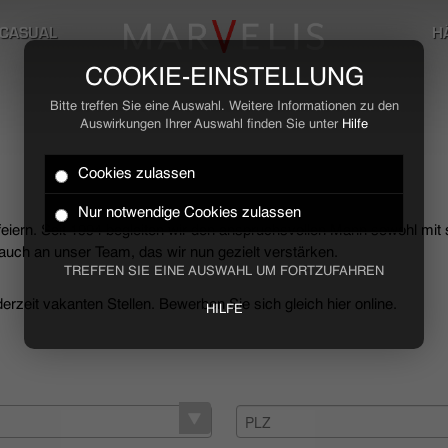
CASUAL
H
COOKIE-EINSTELLUNG
Bitte treffen Sie eine Auswahl. Weitere Informationen zu den
Auswirkungen Ihrer Auswahl finden Sie unter
Hilfe
Cookies zulassen
Nur notwendige Cookies zulassen
 feiern. Seit 1994 begleiten wir den anspruchsvollen Mann sowohl mit
uch an unser Team, das wir nun gezielt verstärken.
TREFFEN SIE EINE AUSWAHL UM FORTZUFAHREN
rzeit vakanten Stellen. Bewerben Sie sich gleich hier online.
HILFE