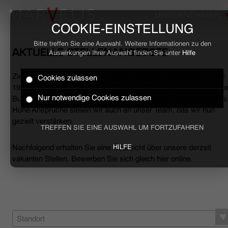
UNTERNEHMEN
COOKIE-EINSTELLUNG
Bitte treffen Sie eine Auswahl. Weitere Informationen zu den
AKTUELLE STELLENANGEBOTE
Auswirkungen Ihrer Auswahl finden Sie unter
Hilfe
Ziele erreichen, Herausforderungen meistern, Erfolge feiern. Seit
Cookies zulassen
HOME
1994 begleiten wir den anspruchsvollen Mann sowohl mit smarte
Nur notwendige Cookies zulassen
Business- als auch mit lässigen Casual-Hemden und Polo-Shirts
Hohe Ansprüche stellen wir auch an unser Team, das wir nun
BUSINESS
gezielt verstärken.
TREFFEN SIE EINE AUSWAHL UM FORTZUFAHREN
CASUAL
Nachfolgend erhalten Sie eine Übersicht über unsere derzeit
HILFE
vakanten Stellen. Bewerben Sie sich gleich hier online.
UNTERNEHMEN
STELLENANGEBOTE
NACHHALTIGKEIT
Standort