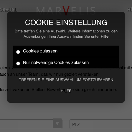
CASUAL
H
COOKIE-EINSTELLUNG
Bitte treffen Sie eine Auswahl. Weitere Informationen zu den
Auswirkungen Ihrer Auswahl finden Sie unter
Hilfe
Cookies zulassen
Nur notwendige Cookies zulassen
 feiern. Seit 1994 begleiten wir den anspruchsvollen Mann sowohl mit
uch an unser Team, das wir nun gezielt verstärken.
TREFFEN SIE EINE AUSWAHL UM FORTZUFAHREN
rzeit vakanten Stellen. Bewerben Sie sich gleich hier online.
HILFE