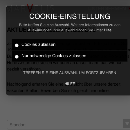
UNTERNEHMEN
COOKIE-EINSTELLUNG
Bitte treffen Sie eine Auswahl. Weitere Informationen zu den
AKTUELLE STELLENANGEBOTE
Auswirkungen Ihrer Auswahl finden Sie unter
Hilfe
Ziele erreichen, Herausforderungen meistern, Erfolge feiern. Seit
Cookies zulassen
HOME
1994 begleiten wir den anspruchsvollen Mann sowohl mit smarte
Nur notwendige Cookies zulassen
Business- als auch mit lässigen Casual-Hemden und Polo-Shirts
Hohe Ansprüche stellen wir auch an unser Team, das wir nun
BUSINESS
gezielt verstärken.
TREFFEN SIE EINE AUSWAHL UM FORTZUFAHREN
CASUAL
Nachfolgend erhalten Sie eine Übersicht über unsere derzeit
HILFE
vakanten Stellen. Bewerben Sie sich gleich hier online.
UNTERNEHMEN
STELLENANGEBOTE
NACHHALTIGKEIT
Standort