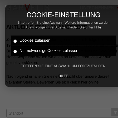
UNTERNEHMEN
COOKIE-EINSTELLUNG
Bitte treffen Sie eine Auswahl. Weitere Informationen zu den
AKTUELLE STELLENANGEBOTE
Auswirkungen Ihrer Auswahl finden Sie unter
Hilfe
Ziele erreichen, Herausforderungen meistern, Erfolge feiern. Seit
Cookies zulassen
HOME
1994 begleiten wir den anspruchsvollen Mann sowohl mit smarte
Nur notwendige Cookies zulassen
Business- als auch mit lässigen Casual-Hemden und Polo-Shirts
Hohe Ansprüche stellen wir auch an unser Team, das wir nun
BUSINESS
gezielt verstärken.
TREFFEN SIE EINE AUSWAHL UM FORTZUFAHREN
CASUAL
Nachfolgend erhalten Sie eine Übersicht über unsere derzeit
HILFE
vakanten Stellen. Bewerben Sie sich gleich hier online.
UNTERNEHMEN
STELLENANGEBOTE
NACHHALTIGKEIT
Standort