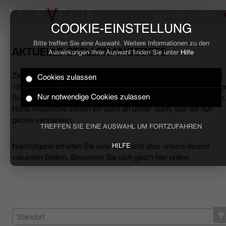
UNTERNEHMEN
COOKIE-EINSTELLUNG
Bitte treffen Sie eine Auswahl. Weitere Informationen zu den
AKTUELLE STELLENANGEBOTE
Auswirkungen Ihrer Auswahl finden Sie unter
Hilfe
Ziele erreichen, Herausforderungen meistern, Erfolge feiern. Seit
Cookies zulassen
HOME
1994 begleiten wir den anspruchsvollen Mann sowohl mit smarte
Nur notwendige Cookies zulassen
Business- als auch mit lässigen Casual-Hemden und Polo-Shirts
Hohe Ansprüche stellen wir auch an unser Team, das wir nun
BUSINESS
gezielt verstärken.
TREFFEN SIE EINE AUSWAHL UM FORTZUFAHREN
CASUAL
Nachfolgend erhalten Sie eine Übersicht über unsere derzeit
HILFE
vakanten Stellen. Bewerben Sie sich gleich hier online.
UNTERNEHMEN
STELLENANGEBOTE
NACHHALTIGKEIT
Standort