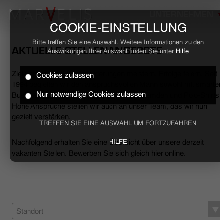
UNTERNEHMEN
COOKIE-EINSTELLUNG
Bitte treffen Sie eine Auswahl. Weitere Informationen zu den
AKTUELLE STELLENANGEBOTE
Auswirkungen Ihrer Auswahl finden Sie unter
Hilfe
Ziele erreichen, Herausforderungen meistern, Erfolge feiern. Seit
Cookies zulassen
HOME
1994 begleiten wir den anspruchsvollen Mann sowohl mit smarte
Nur notwendige Cookies zulassen
Business- als auch mit lässigen Casual-Hemden und Polo-Shirts
Hohe Ansprüche stellen wir auch an unser Team, das wir nun
BUSINESS
gezielt verstärken.
TREFFEN SIE EINE AUSWAHL UM FORTZUFAHREN
CASUAL
Nachfolgend erhalten Sie eine Übersicht über unsere derzeit
HILFE
vakanten Stellen. Bewerben Sie sich gleich hier online.
UNTERNEHMEN
STELLENANGEBOTE
NACHHALTIGKEIT
Standort