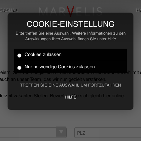
CASUAL
H
COOKIE-EINSTELLUNG
Bitte treffen Sie eine Auswahl. Weitere Informationen zu den
Auswirkungen Ihrer Auswahl finden Sie unter
Hilfe
Cookies zulassen
Nur notwendige Cookies zulassen
 feiern. Seit 1994 begleiten wir den anspruchsvollen Mann sowohl mit
uch an unser Team, das wir nun gezielt verstärken.
TREFFEN SIE EINE AUSWAHL UM FORTZUFAHREN
rzeit vakanten Stellen. Bewerben Sie sich gleich hier online.
HILFE