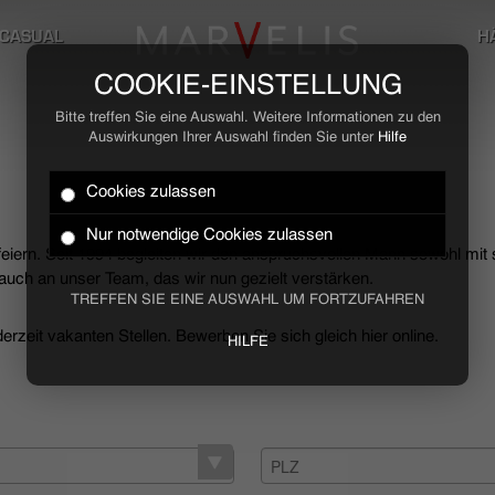
CASUAL
H
COOKIE-EINSTELLUNG
Bitte treffen Sie eine Auswahl. Weitere Informationen zu den
Auswirkungen Ihrer Auswahl finden Sie unter
Hilfe
Cookies zulassen
Nur notwendige Cookies zulassen
 feiern. Seit 1994 begleiten wir den anspruchsvollen Mann sowohl mit
uch an unser Team, das wir nun gezielt verstärken.
TREFFEN SIE EINE AUSWAHL UM FORTZUFAHREN
rzeit vakanten Stellen. Bewerben Sie sich gleich hier online.
HILFE