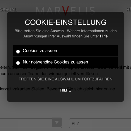
CASUAL
H
COOKIE-EINSTELLUNG
Bitte treffen Sie eine Auswahl. Weitere Informationen zu den
Auswirkungen Ihrer Auswahl finden Sie unter
Hilfe
Cookies zulassen
Nur notwendige Cookies zulassen
 feiern. Seit 1994 begleiten wir den anspruchsvollen Mann sowohl mit
uch an unser Team, das wir nun gezielt verstärken.
TREFFEN SIE EINE AUSWAHL UM FORTZUFAHREN
rzeit vakanten Stellen. Bewerben Sie sich gleich hier online.
HILFE