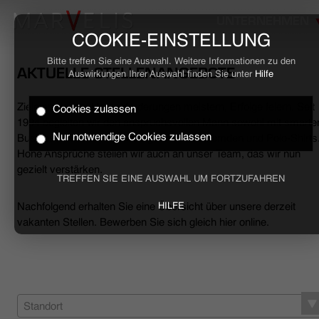
UNTERNEHMEN
COOKIE-EINSTELLUNG
Bitte treffen Sie eine Auswahl. Weitere Informationen zu den
AKTUELLE STELLENANGEBOTE
Auswirkungen Ihrer Auswahl finden Sie unter
Hilfe
Ziele erreichen, Herausforderungen meistern, Erfolge feiern. Seit
Cookies zulassen
HOME
1994 begleiten wir den anspruchsvollen Mann sowohl mit smarte
Nur notwendige Cookies zulassen
Business- als auch mit lässigen Casual-Hemden und Polo-Shirts
Hohe Ansprüche stellen wir auch an unser Team, das wir nun
BUSINESS
gezielt verstärken.
TREFFEN SIE EINE AUSWAHL UM FORTZUFAHREN
CASUAL
Nachfolgend erhalten Sie eine Übersicht über unsere derzeit
HILFE
vakanten Stellen. Bewerben Sie sich gleich hier online.
UNTERNEHMEN
STELLENANGEBOTE
NACHHALTIGKEIT
Standort