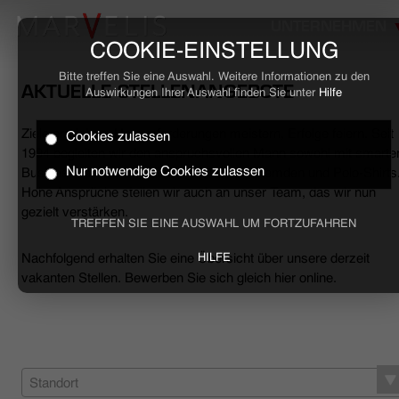
UNTERNEHMEN
COOKIE-EINSTELLUNG
Bitte treffen Sie eine Auswahl. Weitere Informationen zu den
AKTUELLE STELLENANGEBOTE
Auswirkungen Ihrer Auswahl finden Sie unter
Hilfe
Ziele erreichen, Herausforderungen meistern, Erfolge feiern. Seit
Cookies zulassen
HOME
1994 begleiten wir den anspruchsvollen Mann sowohl mit smarte
Nur notwendige Cookies zulassen
Business- als auch mit lässigen Casual-Hemden und Polo-Shirts
Hohe Ansprüche stellen wir auch an unser Team, das wir nun
BUSINESS
gezielt verstärken.
TREFFEN SIE EINE AUSWAHL UM FORTZUFAHREN
CASUAL
Nachfolgend erhalten Sie eine Übersicht über unsere derzeit
HILFE
vakanten Stellen. Bewerben Sie sich gleich hier online.
UNTERNEHMEN
STELLENANGEBOTE
NACHHALTIGKEIT
Standort