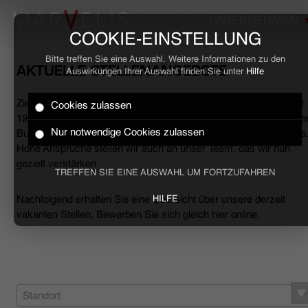
UNTERNEHMEN
COOKIE-EINSTELLUNG
Bitte treffen Sie eine Auswahl. Weitere Informationen zu den
AKTUELLE STELLENANGEBOTE
Auswirkungen Ihrer Auswahl finden Sie unter
Hilfe
Ziele erreichen, Herausforderungen meistern, Erfolge feiern. Seit
Cookies zulassen
HOME
1994 begleiten wir den anspruchsvollen Mann sowohl mit smarte
Nur notwendige Cookies zulassen
Business- als auch mit lässigen Casual-Hemden und Polo-Shirts
Hohe Ansprüche stellen wir auch an unser Team, das wir nun
BUSINESS
gezielt verstärken.
TREFFEN SIE EINE AUSWAHL UM FORTZUFAHREN
CASUAL
Nachfolgend erhalten Sie eine Übersicht über unsere derzeit
HILFE
vakanten Stellen. Bewerben Sie sich gleich hier online.
UNTERNEHMEN
STELLENANGEBOTE
NACHHALTIGKEIT
Standort