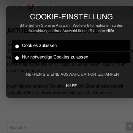
UNTERNEHMEN
COOKIE-EINSTELLUNG
Bitte treffen Sie eine Auswahl. Weitere Informationen zu den
AKTUELLE STELLENANGEBOTE
Auswirkungen Ihrer Auswahl finden Sie unter
Hilfe
Ziele erreichen, Herausforderungen meistern, Erfolge feiern. Seit
Cookies zulassen
HOME
1994 begleiten wir den anspruchsvollen Mann sowohl mit smarte
Nur notwendige Cookies zulassen
Business- als auch mit lässigen Casual-Hemden und Polo-Shirts
Hohe Ansprüche stellen wir auch an unser Team, das wir nun
BUSINESS
gezielt verstärken.
TREFFEN SIE EINE AUSWAHL UM FORTZUFAHREN
CASUAL
Nachfolgend erhalten Sie eine Übersicht über unsere derzeit
HILFE
vakanten Stellen. Bewerben Sie sich gleich hier online.
UNTERNEHMEN
STELLENANGEBOTE
NACHHALTIGKEIT
Standort