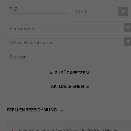
HÄNDLERSUCHE
10 km
Karrierelevel
Unternehmensbereich
ZURÜCKSETZEN
AKTUALISIEREN
STELLENBEZEICHNUNG
Verkaufsberater (m/w/d) TZ ca. 15 - 30 Std. / Woche