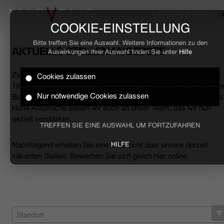
UNTERNEHMEN
COOKIE-EINSTELLUNG
Bitte treffen Sie eine Auswahl. Weitere Informationen zu den
AKTUELLE STELLENANGEBOTE
Auswirkungen Ihrer Auswahl finden Sie unter
Hilfe
Ziele erreichen, Herausforderungen meistern, Erfolge feiern. Seit
Cookies zulassen
HOME
1994 begleiten wir den anspruchsvollen Mann sowohl mit smarte
Nur notwendige Cookies zulassen
Business- als auch mit lässigen Casual-Hemden und Polo-Shirts
Hohe Ansprüche stellen wir auch an unser Team, das wir nun
BUSINESS
gezielt verstärken.
TREFFEN SIE EINE AUSWAHL UM FORTZUFAHREN
CASUAL
Nachfolgend erhalten Sie eine Übersicht über unsere derzeit
HILFE
vakanten Stellen. Bewerben Sie sich gleich hier online.
UNTERNEHMEN
STELLENANGEBOTE
NACHHALTIGKEIT
Standort