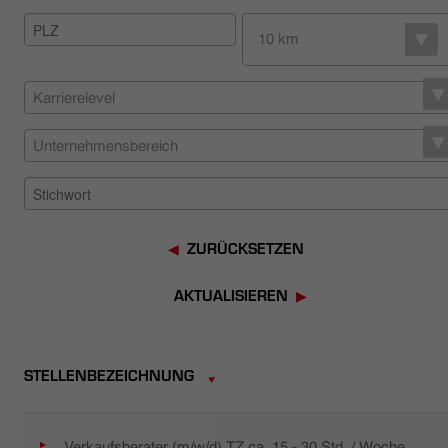
HÄNDLERSUCHE
10 km
Karrierelevel
Unternehmensbereich
ZURÜCKSETZEN
AKTUALISIEREN
STELLENBEZEICHNUNG
Verkaufsberater (m/w/d) TZ ca. 15 - 30 Std. / Woche