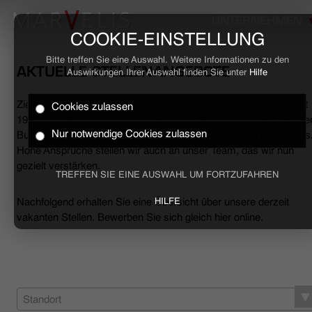
UNTERNEHMEN
COOKIE-EINSTELLUNG
Bitte treffen Sie eine Auswahl. Weitere Informationen zu den
AKTUELLE STELLENANGEBOTE
Auswirkungen Ihrer Auswahl finden Sie unter
Hilfe
Ziele erreichen, Herausforderungen meistern, Erfolge feiern. Seit
Cookies zulassen
HOME
1994 begleiten wir den anspruchsvollen Mann sowohl mit smarte
Nur notwendige Cookies zulassen
Business- als auch mit lässigen Casual-Hemden und Polo-Shirts
Hohe Ansprüche stellen wir auch an unser Team, das wir nun
BUSINESS
gezielt verstärken.
TREFFEN SIE EINE AUSWAHL UM FORTZUFAHREN
CASUAL
Nachfolgend erhalten Sie eine Übersicht über unsere derzeit
HILFE
vakanten Stellen. Bewerben Sie sich gleich hier online.
UNTERNEHMEN
STELLENANGEBOTE
NACHHALTIGKEIT
Standort