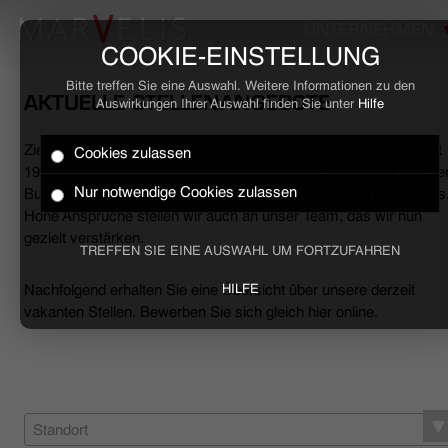
UNTERNEHMEN
COOKIE-EINSTELLUNG
Bitte treffen Sie eine Auswahl. Weitere Informationen zu den
AKTUELLE STELLENANGEBOTE
Auswirkungen Ihrer Auswahl finden Sie unter
Hilfe
Ziele erreichen, Herausforderungen meistern, Erfolge feiern. Seit
Cookies zulassen
HOME
1994 begleiten wir den anspruchsvollen Mann sowohl mit smarte
Nur notwendige Cookies zulassen
Business- als auch mit lässigen Casual-Hemden und Polo-Shirts
Hohe Ansprüche stellen wir auch an unser Team, das wir nun
BUSINESS
gezielt verstärken.
TREFFEN SIE EINE AUSWAHL UM FORTZUFAHREN
CASUAL
Nachfolgend erhalten Sie eine Übersicht über unsere derzeit
HILFE
vakanten Stellen. Bewerben Sie sich gleich hier online.
UNTERNEHMEN
STELLENANGEBOTE
NACHHALTIGKEIT
Standort