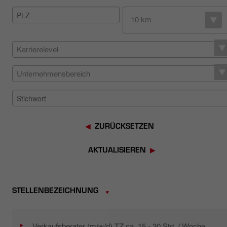
HÄNDLERSUCHE
10 km
Karrierelevel
Unternehmensbereich
ZURÜCKSETZEN
AKTUALISIEREN
STELLENBEZEICHNUNG
Verkaufsberater (m/w/d) TZ ca. 15 - 30 Std. / Woche