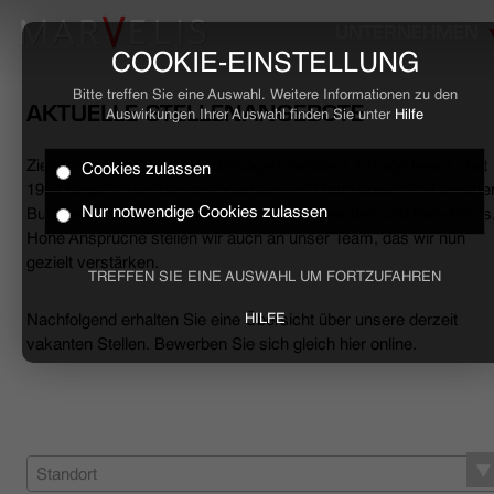
UNTERNEHMEN
COOKIE-EINSTELLUNG
Bitte treffen Sie eine Auswahl. Weitere Informationen zu den
AKTUELLE STELLENANGEBOTE
Auswirkungen Ihrer Auswahl finden Sie unter
Hilfe
Ziele erreichen, Herausforderungen meistern, Erfolge feiern. Seit
Cookies zulassen
HOME
1994 begleiten wir den anspruchsvollen Mann sowohl mit smarte
Nur notwendige Cookies zulassen
Business- als auch mit lässigen Casual-Hemden und Polo-Shirts
Hohe Ansprüche stellen wir auch an unser Team, das wir nun
BUSINESS
gezielt verstärken.
TREFFEN SIE EINE AUSWAHL UM FORTZUFAHREN
CASUAL
Nachfolgend erhalten Sie eine Übersicht über unsere derzeit
HILFE
vakanten Stellen. Bewerben Sie sich gleich hier online.
UNTERNEHMEN
STELLENANGEBOTE
NACHHALTIGKEIT
Standort