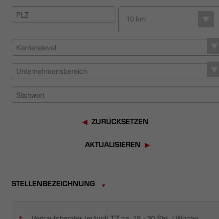
HÄNDLERSUCHE
10 km
Karrierelevel
Unternehmensbereich
ZURÜCKSETZEN
AKTUALISIEREN
STELLENBEZEICHNUNG
Verkaufsberater (m/w/d) TZ ca. 15 - 30 Std. / Woche