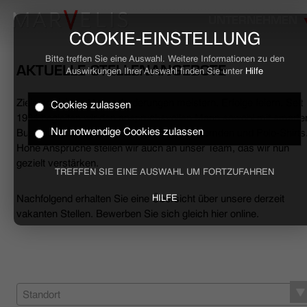
UNTERNEHMEN
COOKIE-EINSTELLUNG
Bitte treffen Sie eine Auswahl. Weitere Informationen zu den
AKTUELLE STELLENANGEBOTE
Auswirkungen Ihrer Auswahl finden Sie unter
Hilfe
Ziele erreichen, Herausforderungen meistern, Erfolge feiern. Seit
Cookies zulassen
HOME
1994 begleiten wir den anspruchsvollen Mann sowohl mit smarte
Nur notwendige Cookies zulassen
Business- als auch mit lässigen Casual-Hemden und Polo-Shirts
Hohe Ansprüche stellen wir auch an unser Team, das wir nun
BUSINESS
gezielt verstärken.
TREFFEN SIE EINE AUSWAHL UM FORTZUFAHREN
CASUAL
Nachfolgend erhalten Sie eine Übersicht über unsere derzeit
HILFE
vakanten Stellen. Bewerben Sie sich gleich hier online.
UNTERNEHMEN
STELLENANGEBOTE
NACHHALTIGKEIT
Standort