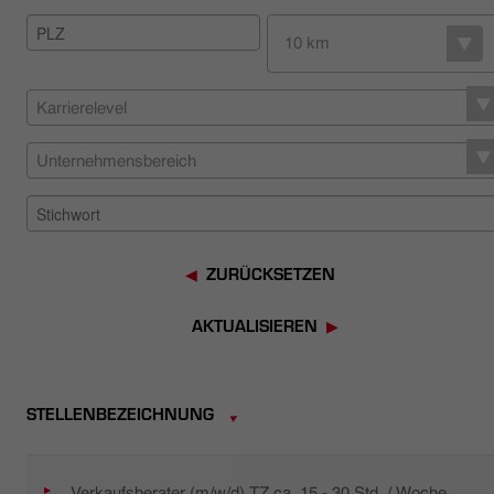
HÄNDLERSUCHE
10 km
Karrierelevel
Unternehmensbereich
ZURÜCKSETZEN
AKTUALISIEREN
STELLENBEZEICHNUNG
Verkaufsberater (m/w/d) TZ ca. 15 - 30 Std. / Woche