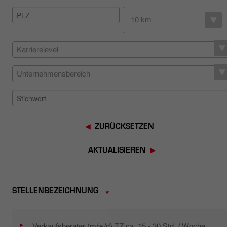
HÄNDLERSUCHE
10 km
Karrierelevel
Unternehmensbereich
ZURÜCKSETZEN
AKTUALISIEREN
STELLENBEZEICHNUNG
Verkaufsberater (m/w/d) TZ ca. 15 - 30 Std. / Woche