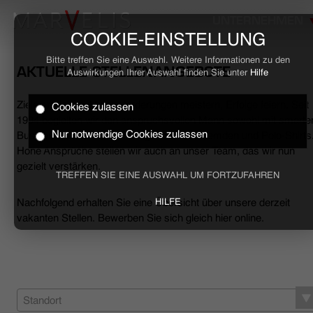
UNTERNEHMEN
COOKIE-EINSTELLUNG
Bitte treffen Sie eine Auswahl. Weitere Informationen zu den
AKTUELLE STELLENANGEBOTE
Auswirkungen Ihrer Auswahl finden Sie unter
Hilfe
Ziele erreichen, Herausforderungen meistern, Erfolge feiern. Seit
Cookies zulassen
HOME
1994 begleiten wir den anspruchsvollen Mann sowohl mit smarte
Nur notwendige Cookies zulassen
Business- als auch mit lässigen Casual-Hemden und Polo-Shirts
Hohe Ansprüche stellen wir auch an unser Team, das wir nun
BUSINESS
gezielt verstärken.
TREFFEN SIE EINE AUSWAHL UM FORTZUFAHREN
CASUAL
Nachfolgend erhalten Sie eine Übersicht über unsere derzeit
HILFE
vakanten Stellen. Bewerben Sie sich gleich hier online.
UNTERNEHMEN
STELLENANGEBOTE
NACHHALTIGKEIT
Standort