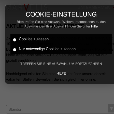
UNTERNEHMEN
COOKIE-EINSTELLUNG
Bitte treffen Sie eine Auswahl. Weitere Informationen zu den
AKTUELLE STELLENANGEBOTE
Auswirkungen Ihrer Auswahl finden Sie unter
Hilfe
Ziele erreichen, Herausforderungen meistern, Erfolge feiern. Seit
Cookies zulassen
HOME
1994 begleiten wir den anspruchsvollen Mann sowohl mit smarte
Nur notwendige Cookies zulassen
Business- als auch mit lässigen Casual-Hemden und Polo-Shirts
Hohe Ansprüche stellen wir auch an unser Team, das wir nun
BUSINESS
gezielt verstärken.
TREFFEN SIE EINE AUSWAHL UM FORTZUFAHREN
CASUAL
Nachfolgend erhalten Sie eine Übersicht über unsere derzeit
HILFE
vakanten Stellen. Bewerben Sie sich gleich hier online.
UNTERNEHMEN
STELLENANGEBOTE
NACHHALTIGKEIT
Standort