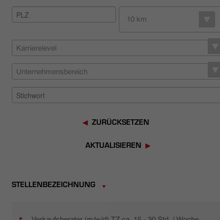
HÄNDLERSUCHE
10 km
Karrierelevel
Unternehmensbereich
ZURÜCKSETZEN
AKTUALISIEREN
STELLENBEZEICHNUNG
Verkaufsberater (m/w/d) TZ ca. 15 - 30 Std. / Woche