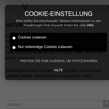
UNTERNEHMEN
COOKIE-EINSTELLUNG
Bitte treffen Sie eine Auswahl. Weitere Informationen zu den
AKTUELLE STELLENANGEBOTE
Auswirkungen Ihrer Auswahl finden Sie unter
Hilfe
Ziele erreichen, Herausforderungen meistern, Erfolge feiern. Seit
Cookies zulassen
HOME
1994 begleiten wir den anspruchsvollen Mann sowohl mit smarte
Nur notwendige Cookies zulassen
Business- als auch mit lässigen Casual-Hemden und Polo-Shirts
Hohe Ansprüche stellen wir auch an unser Team, das wir nun
BUSINESS
gezielt verstärken.
TREFFEN SIE EINE AUSWAHL UM FORTZUFAHREN
CASUAL
Nachfolgend erhalten Sie eine Übersicht über unsere derzeit
HILFE
vakanten Stellen. Bewerben Sie sich gleich hier online.
UNTERNEHMEN
STELLENANGEBOTE
NACHHALTIGKEIT
Standort