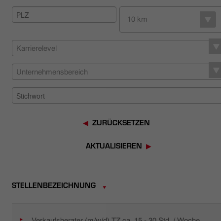
HÄNDLERSUCHE
10 km
Karrierelevel
Unternehmensbereich
ZURÜCKSETZEN
AKTUALISIEREN
STELLENBEZEICHNUNG
Verkaufsberater (m/w/d) TZ ca. 15 - 30 Std. / Woche