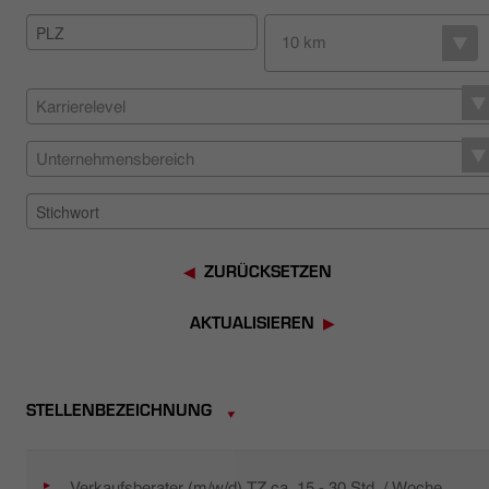
HÄNDLERSUCHE
10 km
Karrierelevel
Unternehmensbereich
ZURÜCKSETZEN
AKTUALISIEREN
STELLENBEZEICHNUNG
Verkaufsberater (m/w/d) TZ ca. 15 - 30 Std. / Woche