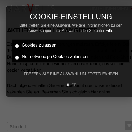
UNTERNEHMEN
COOKIE-EINSTELLUNG
Bitte treffen Sie eine Auswahl. Weitere Informationen zu den
AKTUELLE STELLENANGEBOTE
Auswirkungen Ihrer Auswahl finden Sie unter
Hilfe
Ziele erreichen, Herausforderungen meistern, Erfolge feiern. Seit
Cookies zulassen
HOME
1994 begleiten wir den anspruchsvollen Mann sowohl mit smarte
Nur notwendige Cookies zulassen
Business- als auch mit lässigen Casual-Hemden und Polo-Shirts
Hohe Ansprüche stellen wir auch an unser Team, das wir nun
BUSINESS
gezielt verstärken.
TREFFEN SIE EINE AUSWAHL UM FORTZUFAHREN
CASUAL
Nachfolgend erhalten Sie eine Übersicht über unsere derzeit
HILFE
vakanten Stellen. Bewerben Sie sich gleich hier online.
UNTERNEHMEN
STELLENANGEBOTE
NACHHALTIGKEIT
Standort