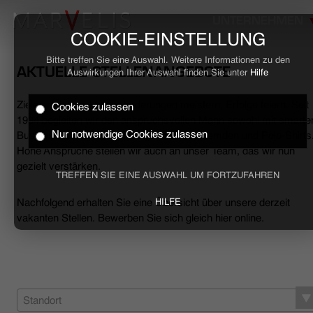
UNTERNEHMEN
COOKIE-EINSTELLUNG
Bitte treffen Sie eine Auswahl. Weitere Informationen zu den
AKTUELLE STELLENANGEBOTE
Auswirkungen Ihrer Auswahl finden Sie unter
Hilfe
Ziele erreichen, Herausforderungen meistern, Erfolge feiern. Seit
Cookies zulassen
HOME
1994 begleiten wir den anspruchsvollen Mann sowohl mit smarte
Nur notwendige Cookies zulassen
Business- als auch mit lässigen Casual-Hemden und Polo-Shirts
Hohe Ansprüche stellen wir auch an unser Team, das wir nun
BUSINESS
gezielt verstärken.
TREFFEN SIE EINE AUSWAHL UM FORTZUFAHREN
CASUAL
Nachfolgend erhalten Sie eine Übersicht über unsere derzeit
HILFE
vakanten Stellen. Bewerben Sie sich gleich hier online.
UNTERNEHMEN
STELLENANGEBOTE
NACHHALTIGKEIT
Standort