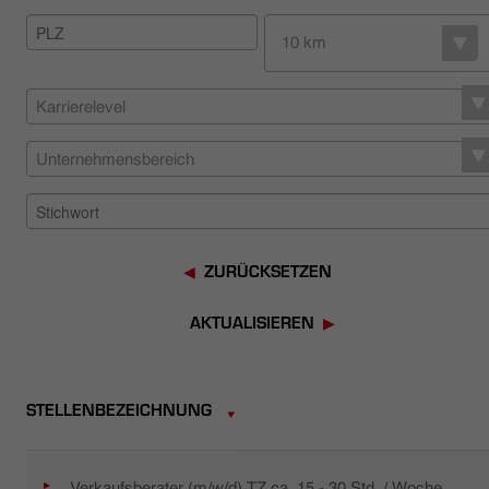
HÄNDLERSUCHE
10 km
Karrierelevel
Unternehmensbereich
ZURÜCKSETZEN
AKTUALISIEREN
STELLENBEZEICHNUNG
Verkaufsberater (m/w/d) TZ ca. 15 - 30 Std. / Woche