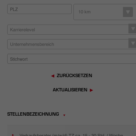
HÄNDLERSUCHE
10 km
Karrierelevel
Unternehmensbereich
ZURÜCKSETZEN
AKTUALISIEREN
STELLENBEZEICHNUNG
Verkaufsberater (m/w/d) TZ ca. 15 - 30 Std. / Woche