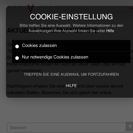
UNTERNEHMEN
COOKIE-EINSTELLUNG
Bitte treffen Sie eine Auswahl. Weitere Informationen zu den
AKTUELLE STELLENANGEBOTE
Auswirkungen Ihrer Auswahl finden Sie unter
Hilfe
Ziele erreichen, Herausforderungen meistern, Erfolge feiern. Seit
Cookies zulassen
HOME
1994 begleiten wir den anspruchsvollen Mann sowohl mit smarte
Nur notwendige Cookies zulassen
Business- als auch mit lässigen Casual-Hemden und Polo-Shirts
Hohe Ansprüche stellen wir auch an unser Team, das wir nun
BUSINESS
gezielt verstärken.
TREFFEN SIE EINE AUSWAHL UM FORTZUFAHREN
CASUAL
Nachfolgend erhalten Sie eine Übersicht über unsere derzeit
HILFE
vakanten Stellen. Bewerben Sie sich gleich hier online.
UNTERNEHMEN
STELLENANGEBOTE
NACHHALTIGKEIT
Standort