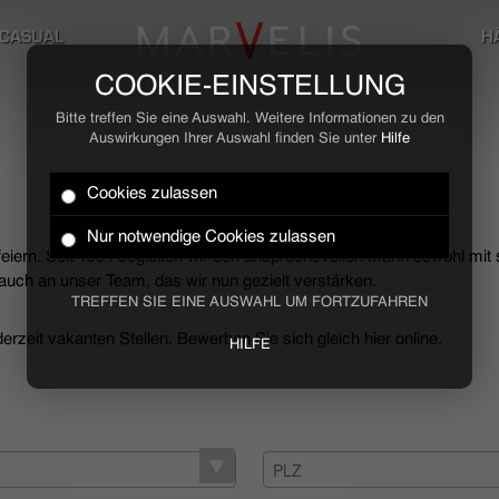
CASUAL
H
COOKIE-EINSTELLUNG
Bitte treffen Sie eine Auswahl. Weitere Informationen zu den
Auswirkungen Ihrer Auswahl finden Sie unter
Hilfe
Cookies zulassen
Nur notwendige Cookies zulassen
 feiern. Seit 1994 begleiten wir den anspruchsvollen Mann sowohl mit
uch an unser Team, das wir nun gezielt verstärken.
TREFFEN SIE EINE AUSWAHL UM FORTZUFAHREN
rzeit vakanten Stellen. Bewerben Sie sich gleich hier online.
HILFE