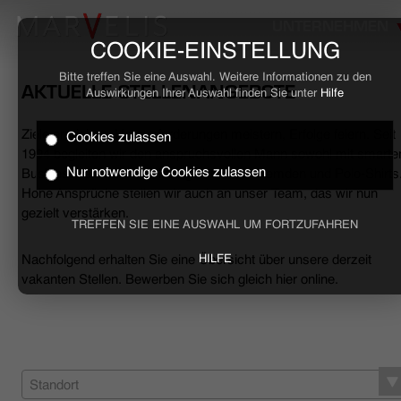
UNTERNEHMEN
COOKIE-EINSTELLUNG
Bitte treffen Sie eine Auswahl. Weitere Informationen zu den
AKTUELLE STELLENANGEBOTE
Auswirkungen Ihrer Auswahl finden Sie unter
Hilfe
Ziele erreichen, Herausforderungen meistern, Erfolge feiern. Seit
Cookies zulassen
HOME
1994 begleiten wir den anspruchsvollen Mann sowohl mit smarte
Nur notwendige Cookies zulassen
Business- als auch mit lässigen Casual-Hemden und Polo-Shirts
Hohe Ansprüche stellen wir auch an unser Team, das wir nun
BUSINESS
gezielt verstärken.
TREFFEN SIE EINE AUSWAHL UM FORTZUFAHREN
CASUAL
Nachfolgend erhalten Sie eine Übersicht über unsere derzeit
HILFE
vakanten Stellen. Bewerben Sie sich gleich hier online.
UNTERNEHMEN
STELLENANGEBOTE
NACHHALTIGKEIT
Standort