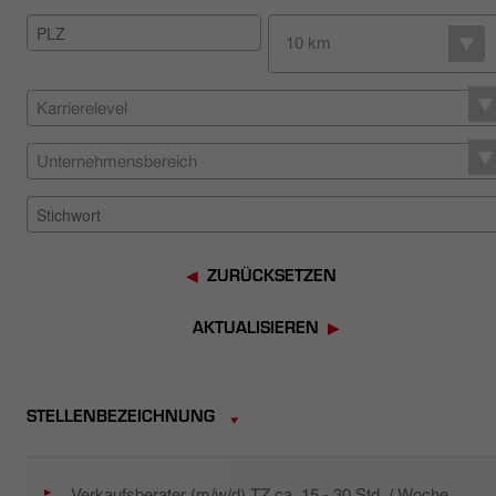
HÄNDLERSUCHE
10 km
Karrierelevel
Unternehmensbereich
ZURÜCKSETZEN
AKTUALISIEREN
STELLENBEZEICHNUNG
Verkaufsberater (m/w/d) TZ ca. 15 - 30 Std. / Woche