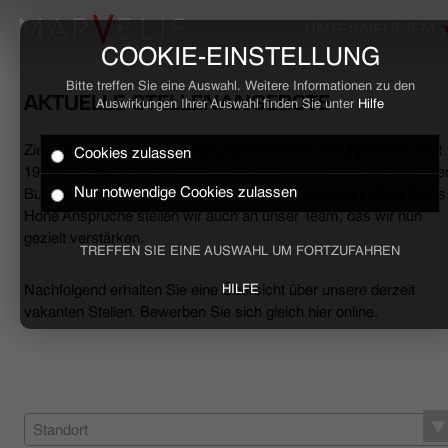
UNTERNEHMEN
COOKIE-EINSTELLUNG
Bitte treffen Sie eine Auswahl. Weitere Informationen zu den
AKTUELLE STELLENANGEBOTE
Auswirkungen Ihrer Auswahl finden Sie unter
Hilfe
Ziele erreichen, Herausforderungen meistern, Erfolge feiern. Seit
Cookies zulassen
HOME
1994 begleiten wir den anspruchsvollen Mann sowohl mit smarte
Nur notwendige Cookies zulassen
Business- als auch mit lässigen Casual-Hemden und Polo-Shirts
Hohe Ansprüche stellen wir auch an unser Team, das wir nun
BUSINESS
gezielt verstärken.
TREFFEN SIE EINE AUSWAHL UM FORTZUFAHREN
CASUAL
Nachfolgend erhalten Sie eine Übersicht über unsere derzeit
HILFE
vakanten Stellen. Bewerben Sie sich gleich hier online.
UNTERNEHMEN
STELLENANGEBOTE
NACHHALTIGKEIT
Standort